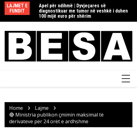
Skip
redaksisë rome në
LAJMET E
Apel për ndihmë | Dyvjeçares së
Re
to
ia si dhe Fake
FUNDIT
diagnostikuar me tumor në veshkë i duhen
d
content
100 mijë euro për shërim
Home
Lajme
🔴 Ministria publikon çmimin maksimal të
derivateve për 24 orët e ardhshme