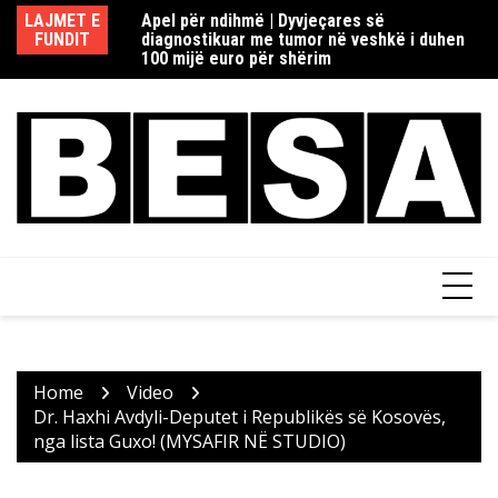
Skip
redaksisë rome në
LAJMET E
Apel për ndihmë | Dyvjeçares së
Re
to
ia si dhe Fake
FUNDIT
diagnostikuar me tumor në veshkë i duhen
d
content
100 mijë euro për shërim
Home
Video
Dr. Haxhi Avdyli-Deputet i Republikës së Kosovës,
nga lista Guxo! (MYSAFIR NË STUDIO)