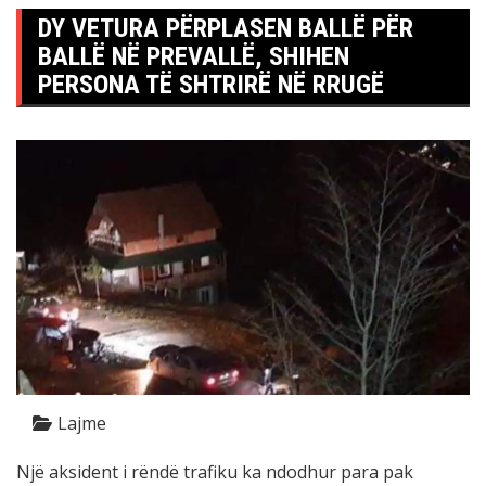
DY VETURA PËRPLASEN BALLË PËR
BALLË NË PREVALLË, SHIHEN
PERSONA TË SHTRIRË NË RRUGË
Lajme
Një aksident i rëndë trafiku ka ndodhur para pak