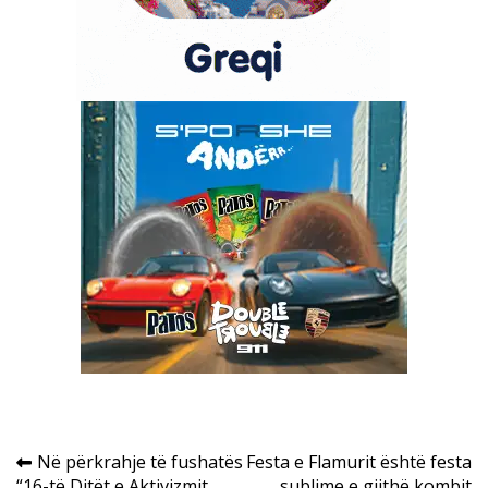
Post
Në përkrahje të fushatës
Festa e Flamurit është festa
“16-të Ditët e Aktivizmit
sublime e gjithë kombit