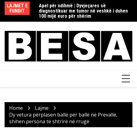
Skip
redaksisë rome në
LAJMET E
Apel për ndihmë | Dyvjeçares së
Re
to
ia si dhe Fake
FUNDIT
diagnostikuar me tumor në veshkë i duhen
d
content
100 mijë euro për shërim
Home
Lajme
Dy vetura përplasen ballë për ballë në Prevallë,
shihen persona të shtrirë në rrugë