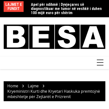
Skip
redaksisë rome në
LAJMET E
Apel për ndihmë | Dyvjeçares së
Re
to
ia si dhe Fake
FUNDIT
diagnostikuar me tumor në veshkë i duhen
d
content
100 mijë euro për shërim
Home
Lajme
Kryeministri Kurti dhe Kryetari Haskuka premtojnë
mbështetje për Zejtarët e Prizrenit