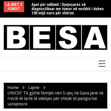
Skip
redaksisë rome në
LAJMET E
Apel për ndihmë | Dyvjeçares së
Re
to
ia si dhe Fake
FUNDIT
diagnostikuar me tumor në veshkë i duhen
d
content
100 mijë euro për shërim
Home
Lajme
UNICEF: Të gjithë fëmijët nën 5 vjeç në Gaza janë në
rrezik të lartë të vdekjes për shkak të pasigurisë
ushqimore