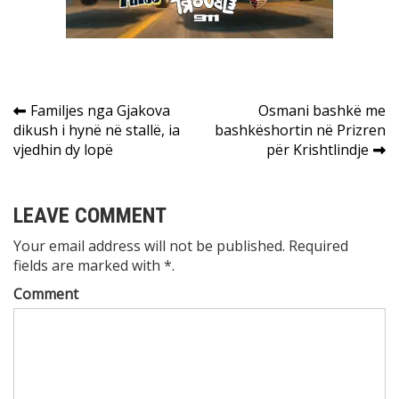
Post
Familjes nga Gjakova
Osmani bashkë me
dikush i hynë në stallë, ia
bashkëshortin në Prizren
navigation
vjedhin dy lopë
për Krishtlindje
LEAVE COMMENT
Your email address will not be published. Required
fields are marked with *.
Comment