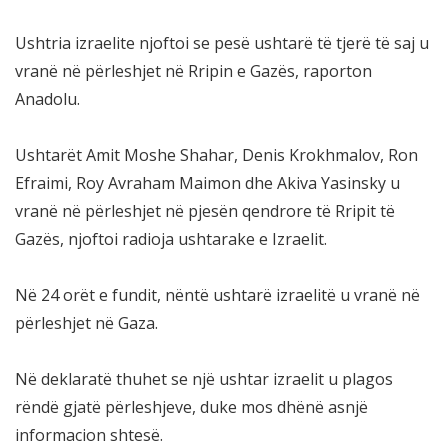
Ushtria izraelite njoftoi se pesë ushtarë të tjerë të saj u
vranë në përleshjet në Rripin e Gazës, raporton
Anadolu.
Ushtarët Amit Moshe Shahar, Denis Krokhmalov, Ron
Efraimi, Roy Avraham Maimon dhe Akiva Yasinsky u
vranë në përleshjet në pjesën qendrore të Rripit të
Gazës, njoftoi radioja ushtarake e Izraelit.
Në 24 orët e fundit, nëntë ushtarë izraelitë u vranë në
përleshjet në Gaza.
Në deklaratë thuhet se një ushtar izraelit u plagos
rëndë gjatë përleshjeve, duke mos dhënë asnjë
informacion shtesë.