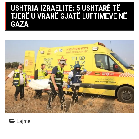
USHTRIA IZRAELITE: 5 USHTARË TË
TJERË U VRANË GJATË LUFTIMEVE NË
GAZA
Lajme