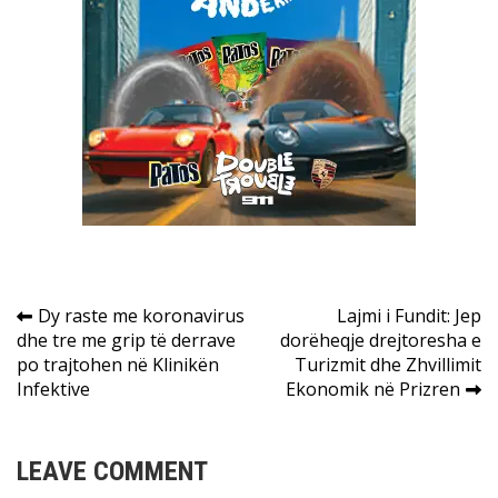
Post
Dy raste me koronavirus
Lajmi i Fundit: Jep
dhe tre me grip të derrave
dorëheqje drejtoresha e
navigation
po trajtohen në Klinikën
Turizmit dhe Zhvillimit
Infektive
Ekonomik në Prizren
LEAVE COMMENT