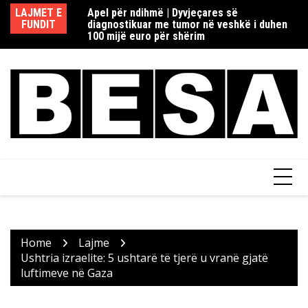
Skip
redaksisë rome në
LAJMET E
Apel për ndihmë | Dyvjeçares së
Re
to
ia si dhe Fake
FUNDIT
diagnostikuar me tumor në veshkë i duhen
d
content
100 mijë euro për shërim
Home
Lajme
Ushtria izraelite: 5 ushtarë të tjerë u vranë gjatë
luftimeve në Gaza