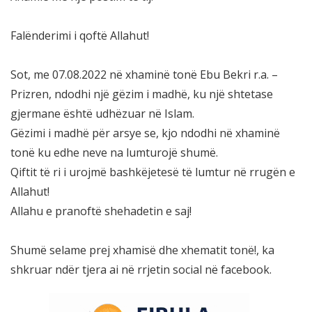
Falënderimi i qoftë Allahut!
Sot, me 07.08.2022 në xhaminë tonë Ebu Bekri r.a. –
Prizren, ndodhi një gëzim i madhë, ku një shtetase
gjermane është udhëzuar në Islam.
Gëzimi i madhë për arsye se, kjo ndodhi në xhaminë
tonë ku edhe neve na lumturojë shumë.
Qiftit të ri i urojmë bashkëjetesë të lumtur në rrugën e
Allahut!
Allahu e pranoftë shehadetin e saj!
Shumë selame prej xhamisë dhe xhematit tonë!, ka
shkruar ndër tjera ai në rrjetin social në facebook.