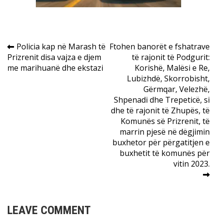
Post
Policia kap në Marash të
Ftohen banorët e fshatrave
Prizrenit disa vajza e djem
të rajonit të Podgurit:
navigation
me marihuanë dhe ekstazi
Korishë, Malësi e Re,
Lubizhdë, Skorrobisht,
Gërmqar, Velezhë,
Shpenadi dhe Trepeticë, si
dhe të rajonit të Zhupës, të
Komunës së Prizrenit, të
marrin pjesë në dëgjimin
buxhetor për përgatitjen e
buxhetit të komunës për
vitin 2023.
LEAVE COMMENT