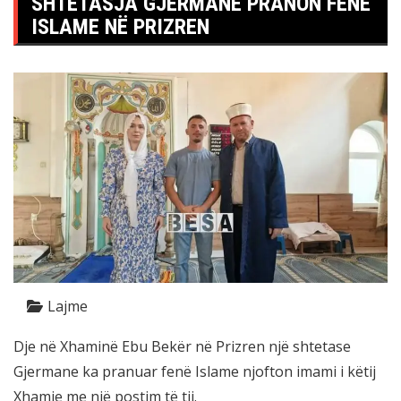
SHTETASJA GJERMANE PRANON FENË
ISLAME NË PRIZREN
Lajme
Dje në Xhaminë Ebu Bekër në Prizren një shtetase
Gjermane ka pranuar fenë Islame njofton imami i këtij
Xhamie me një postim të tij.