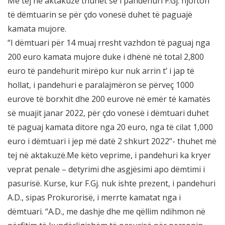
Më tej në aktakuzë thuhet se i pandehuri F.Gj. njofton
të dëmtuarin se për çdo vonesë duhet të paguajë
kamata mujore.
“I dëmtuari për 14 muaj rresht vazhdon të paguaj nga
200 euro kamata mujore duke i dhënë në total 2,800
euro të pandehurit mirëpo kur nuk arrin t’ i jap të
hollat, i pandehuri e paralajmëron se përveç 1000
eurove të borxhit dhe 200 eurove në emër të kamatës
së muajit janar 2022, për çdo vonesë i dëmtuari duhet
të paguaj kamata ditore nga 20 euro, nga të cilat 1,000
euro i dëmtuari i jep më datë 2 shkurt 2022”- thuhet më
tej në aktakuzë.Me këto veprime, i pandehuri ka kryer
veprat penale – detyrimi dhe asgjësimi apo dëmtimi i
pasurisë. Kurse, kur F.Gj. nuk ishte prezent, i pandehuri
A.D., sipas Prokurorisë, i merrte kamatat nga i
dëmtuari. “A.D., me dashje dhe me qëllim ndihmon në