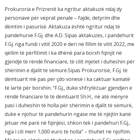
Prokuroria e Prizrenit ka ngritur aktakuzë ndaj dy
personave për veprat penale – fajde, detyrim dhe
dëmtim i pasurisë. Aktakuza është ngritur ndaj të
pandehurve F.Gj. dhe A.D. Sipas aktakuzës, i pandehurit
F.Gj. nga fundi i vitit 2020 e deri në fillim të vitit 2022, me
qëllim të përfitimit i ka dhënë para borxh fqinjit në
gjendje të rëndë financiare, të cilit mjetet i duheshin për
shërimin e djalit të sëmurë.Sipas Prokurorisë, F.Gj. të
dëmtuarit më pas për çdo vonesë i ka caktuar kamatë
të lartë për borxhin. “F.Gj., duke shfrytëzuar gjendjen e
rëndë financiare të të dëmtuarit Sh.H., në atë mënyrë
pasi i duheshin të holla për shërimin e djalit të sëmurë,
duke e njohur të pandehurin ngase me të njëjtin kanë
jetuar më parë në fqinjësi, shkon tek i pandehuri F.Gj.,
nga i cili merr 1,000 euro të holla” – thuhet në njoftim.