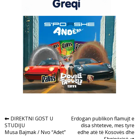
Post
DIREKTNI GOST U
Erdogan publikon flamujt e
STUDIJU
disa shteteve, mes tyre
navigation
Musa Bajmak / Nvo “Adet”
edhe atë të Kosovës dhe
Shqipërisë