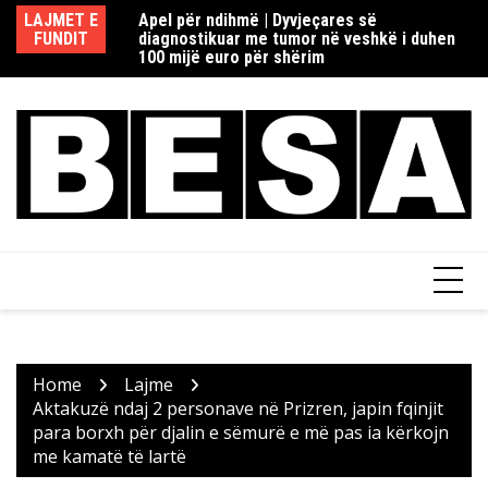
Skip
redaksisë rome në
LAJMET E
Apel për ndihmë | Dyvjeçares së
Re
to
ia si dhe Fake
FUNDIT
diagnostikuar me tumor në veshkë i duhen
d
content
100 mijë euro për shërim
Home
Lajme
Aktakuzë ndaj 2 personave në Prizren, japin fqinjit
para borxh për djalin e sëmurë e më pas ia kërkojn
me kamatë të lartë