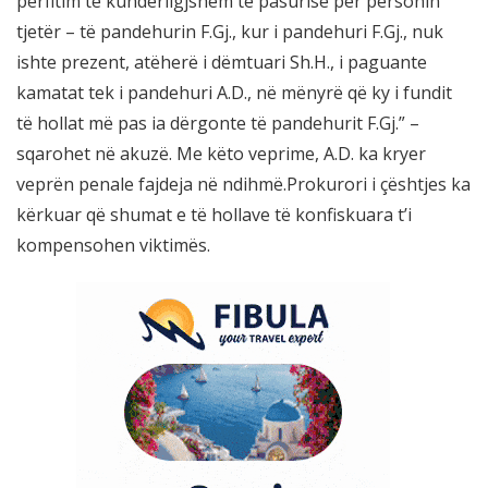
përfitim të kundërligjshëm të pasurisë për personin
tjetër – të pandehurin F.Gj., kur i pandehuri F.Gj., nuk
ishte prezent, atëherë i dëmtuari Sh.H., i paguante
kamatat tek i pandehuri A.D., në mënyrë që ky i fundit
të hollat më pas ia dërgonte të pandehurit F.Gj.” –
sqarohet në akuzë. Me këto veprime, A.D. ka kryer
veprën penale fajdeja në ndihmë.Prokurori i çështjes ka
kërkuar që shumat e të hollave të konfiskuara t’i
kompensohen viktimës.